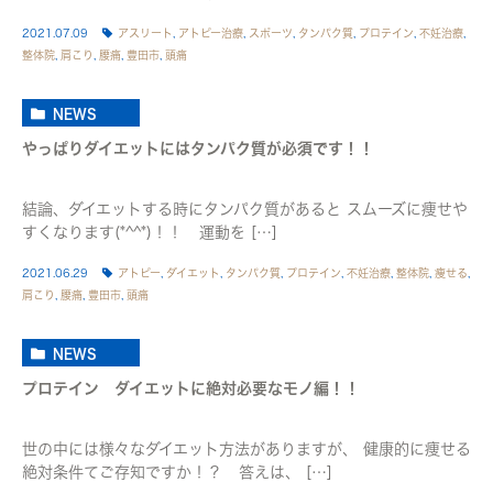
2021.07.09
アスリート
,
アトピー治療
,
スポーツ
,
タンパク質
,
プロテイン
,
不妊治療
,
整体院
,
肩こり
,
腰痛
,
豊田市
,
頭痛
NEWS
やっぱりダイエットにはタンパク質が必須です！！
結論、ダイエットする時にタンパク質があると スムーズに痩せや
すくなります(*^^*)！！ 運動を […]
2021.06.29
アトピー
,
ダイエット
,
タンパク質
,
プロテイン
,
不妊治療
,
整体院
,
痩せる
,
肩こり
,
腰痛
,
豊田市
,
頭痛
NEWS
プロテイン ダイエットに絶対必要なモノ編！！
世の中には様々なダイエット方法がありますが、 健康的に痩せる
絶対条件てご存知ですか！？ 答えは、 […]