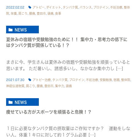
2022.02.02
アトピー
,
ダイエット
,
タンパク質
,
バランス
,
プロテイン
,
不妊治療
,
整体
院
,
栄養
,
肩こり
,
腰痛
,
豊田市
,
頭痛
,
食事
NEWS
夏休みの宿題や受験勉強のために！！ 集中力・思考力の低下に
はタンパク質が関係している！？
まさに今、学生さんは夏休みの宿題や受験勉強を頑張っていると
思います。 ただ暑いし、誘惑多いし、なかなか集中力し […]
2021.07.30
アトピー治療
,
タンパク質
,
プロテイン
,
不妊治療
,
受験勉強
,
宿題
,
整体院
,
神経伝達物質
,
肩こり
,
腰痛
,
豊田市
,
集中力
,
頭痛
NEWS
痩せている方がスポーツを頑張ると危険！？
１日に必要なタンパク質の摂取量はご存知ですか？ 運動をしな
い人、体重１キロに対して約１グラム必要 […]