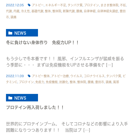
2022.12.05
アトピー
,
エネルギー不足
,
タンパク質
,
プロテイン
,
まさき整体院
,
不妊
,
代謝
,
内蔵
,
冷え性
,
基礎代謝
,
整体
,
整体院
,
新陳代謝
,
腰痛
,
自律神経
,
自律神経失調症
,
豊田
市
,
頭痛
NEWS
冬に負けない身体作り 免疫力UP！！
もう少しで冬本番です！！ 風邪、インフルエンザが猛威を振る
う季節に・・・ まずは免疫機能をUPさせる準備を(* […]
2022.11.09
アトピー整体
,
アトピー治療
,
ウイルス
,
コロナウイルス
,
タンパク質
,
ビ
タミンC
,
プロテイン
,
免疫力
,
免疫機能
,
抗酸化
,
整体
,
整体院
,
腰痛
,
豊田市
,
頭痛
,
風邪
NEWS
プロテイン再入荷しました！！
世界的にプロテインブーム、 そしてコロナなどの影響により入手
困難になりつつあります！！ 当院はプ […]