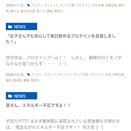
2020.11.10
アトピー
,
ダイエット
,
タンパク質
,
プロテイン
,
不妊治療
,
体質改善
,
整体
院
,
痩せる
,
痩せる体質
,
肩こり
,
腰痛
,
豊田市
NEWS
「お子さんでも安心して毎日飲めるプロテインを目指しまし
た！」
世の中は、プロテインブーム！！ しかし、 納得の行くモノが
なかなか見つからず・・・ […]
2020.10.16
アトピー
,
スポーツ
,
ダイエット
,
タンパク質
,
プロテイン
,
不妊
,
体質改善
,
整体
,
整体院
,
腰痛
,
豊田市
NEWS
皆さん、エネルギー不足ですよ！！
ずばり!!!??? まさき整体院に来院されている患者様の８割の方
は、 残念ながらエネルギー不足です！！ 冷え性 […]