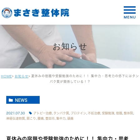
お知らせ
夏休みの宿題や受験勉強のために！！ 集中力・思考力の低下にはタン
HOME
お知らせ
パク質が関係している！？
NEWS
2021.07.30
アトピー治療
,
タンパク質
,
プロテイン
,
不妊治療
,
受験勉強
,
宿題
,
整体院
,
神経伝達物質
,
肩こり
,
腰痛
,
豊田市
,
集中力
,
頭痛
夏休みの宿題や受験勉強のために！！ 集中力・思考