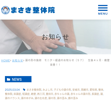
お知らせ
頭の形の施術 モニター経過のお知らせ（５７） 生後４ヶ月・絶壁
HOME
お知らせ
改善！！
NEWS
2025.03.04
まさき整体院
,
みよし市
,
子どもの頭の形
,
安城市
,
岡崎市
,
愛知県
,
整体
,
整体院
,
斜頭症
,
短頭症
,
絶壁
,
西三河
,
豊田市
,
赤ちゃんの頭
,
赤ちゃんの頭の形
,
長頭症
,
頭
,
頭のバランス
,
頭のゆがみ
,
頭の左右差
,
頭の形
,
頭の歪み
,
顔の歪み