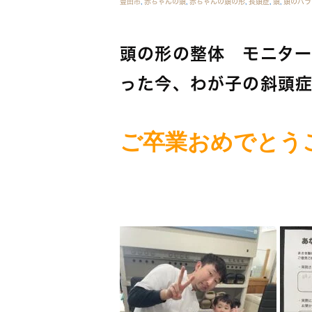
豊田市
,
赤ちゃんの頭
,
赤ちゃんの頭の形
,
長頭症
,
頭
,
頭のバラ
頭の形の整体 モニター
った今、わが子の斜頭症
ご卒業おめでとうござ