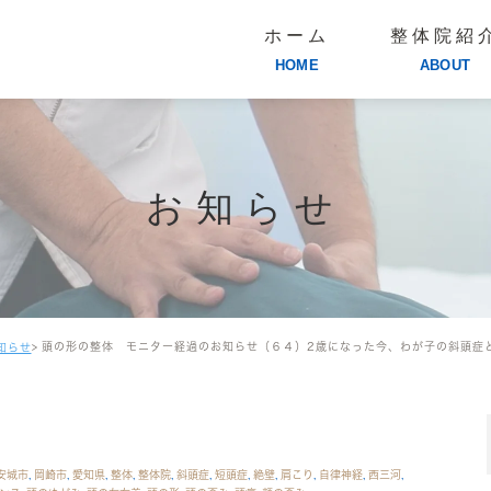
ホーム
整体院紹
HOME
ABOUT
お知らせ
頭の形の整体 モニター経過のお知らせ（６４）2歳になった今、わが子の斜頭症
知らせ
安城市
,
岡崎市
,
愛知県
,
整体
,
整体院
,
斜頭症
,
短頭症
,
絶壁
,
肩こり
,
自律神経
,
西三河
,