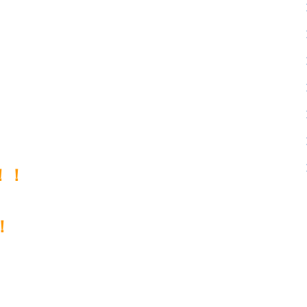
、
！！
！