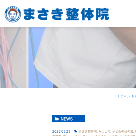
HOME
お
NEWS
2025.05.21
まさき整体院
,
みよし市
,
子どもの頭の形
,