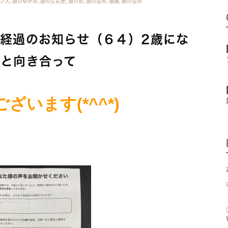
ンス
,
頭のゆがみ
,
頭の左右差
,
頭の形
,
頭の歪み
,
頭痛
,
顔の歪み
経過のお知らせ（６４）2歳にな
と向き合って
います(*^^*)