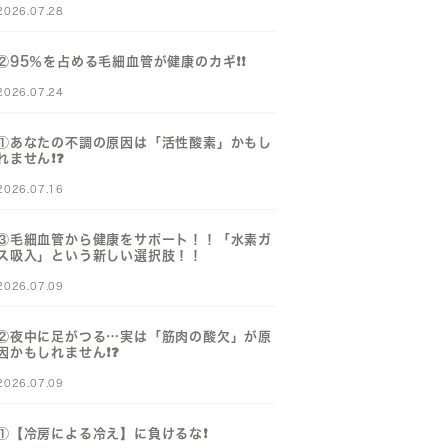
2026.07.28
②95％を占める毛細血管が健康のカギ❗️❗️
2026.07.24
①あなたの不調の原因は「活性酸素」かもし
れません❗️❓️
2026.07.16
③毛細血管から健康をサポート！！「水素ガ
ス吸入」という新しい選択肢！！
2026.07.09
②夜中に足がつる…実は「筋肉の酸欠」が原
因かもしれません❗️❓️
2026.07.09
①【冷房による冷え】に負けるな❗️