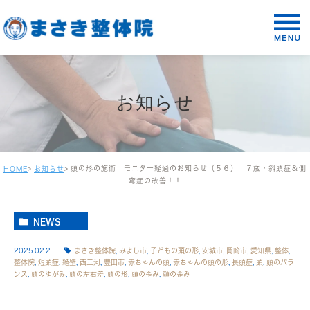
お知らせ
頭の形の施術 モニター経過のお知らせ（５６） ７歳・斜頭症＆側
HOME
お知らせ
弯症の改善！！
NEWS
2025.02.21
まさき整体院
,
みよし市
,
子どもの頭の形
,
安城市
,
岡崎市
,
愛知県
,
整体
,
整体院
,
短頭症
,
絶壁
,
西三河
,
豊田市
,
赤ちゃんの頭
,
赤ちゃんの頭の形
,
長頭症
,
頭
,
頭のバラ
ンス
,
頭のゆがみ
,
頭の左右差
,
頭の形
,
頭の歪み
,
顔の歪み