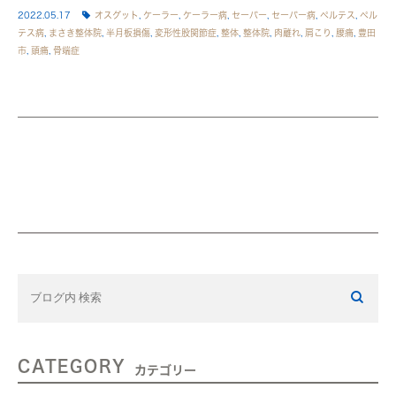
2022.05.17
オスグット
,
ケーラー
,
ケーラー病
,
セーバー
,
セーバー病
,
ペルテス
,
ペル
テス病
,
まさき整体院
,
半月板損傷
,
変形性股関節症
,
整体
,
整体院
,
肉離れ
,
肩こり
,
腰痛
,
豊田
市
,
頭痛
,
骨端症
CATEGORY
カテゴリー