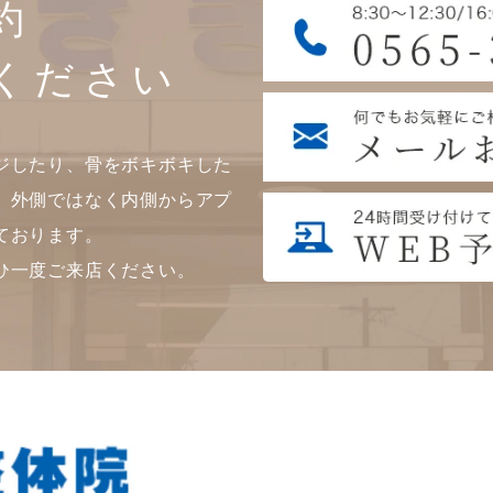
約
ください
ジしたり、骨をボキボキした
。外側ではなく内側からアプ
ております。
ひ一度ご来店ください。