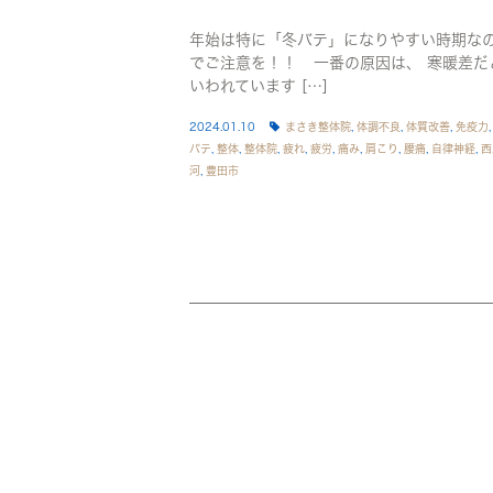
年始は特に「冬バテ」になりやすい時期な
でご注意を！！ 一番の原因は、 寒暖差だ
いわれています […]
2024.01.10
まさき整体院
,
体調不良
,
体質改善
,
免疫力
バテ
,
整体
,
整体院
,
疲れ
,
疲労
,
痛み
,
肩こり
,
腰痛
,
自律神経
,
西
河
,
豊田市