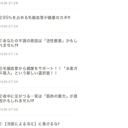
2026.07.28
②95％を占める毛細血管が健康のカギ❗️❗️
2026.07.24
①あなたの不調の原因は「活性酸素」かもし
れません❗️❓️
2026.07.16
③毛細血管から健康をサポート！！「水素ガ
ス吸入」という新しい選択肢！！
2026.07.09
②夜中に足がつる…実は「筋肉の酸欠」が原
因かもしれません❗️❓️
2026.07.09
①【冷房による冷え】に負けるな❗️