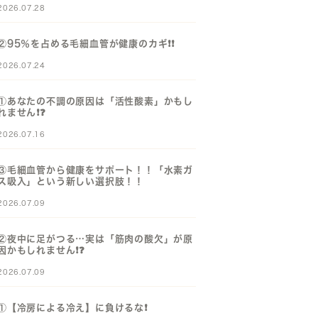
2026.07.28
②95％を占める毛細血管が健康のカギ❗️❗️
2026.07.24
①あなたの不調の原因は「活性酸素」かもし
れません❗️❓️
2026.07.16
③毛細血管から健康をサポート！！「水素ガ
ス吸入」という新しい選択肢！！
2026.07.09
②夜中に足がつる…実は「筋肉の酸欠」が原
因かもしれません❗️❓️
2026.07.09
①【冷房による冷え】に負けるな❗️