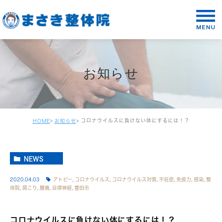
お知らせ
コロナウイルスに負けない体にするには！？
HOME
お知らせ
NEWS
2020.04.03
アトピー
,
コロナウイルス
,
コロナウイルス対策
,
不妊症
,
免疫力
,
感染
,
整
体院
,
肩こり
,
腰痛
,
自律神経
,
豊田市
コロナウイルスに負けない体にするには！？