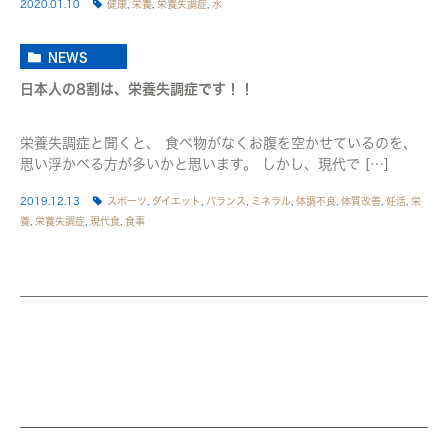
2020.01.10
健康
,
栄養
,
栄養失調症
,
水
NEWS
日本人の8割は、栄養失調症です！！
栄養失調症と聞くと、 食べ物がなくお腹を空かせているのを、
思い浮かべる方が多いかと思います。 しかし、現代で […]
2019.12.13
スポーツ
,
ダイエット
,
バランス
,
ミネラル
,
体調不良
,
体質改善
,
妊活
,
栄
養
,
栄養失調症
,
現代食
,
食事