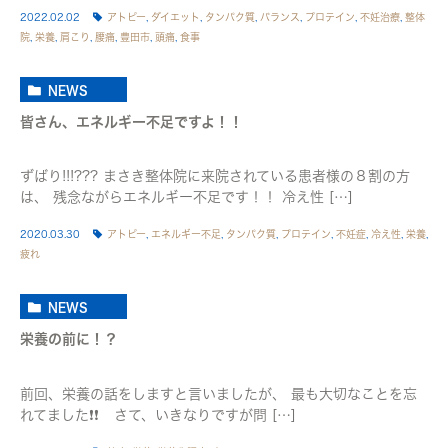
2022.02.02
アトピー
,
ダイエット
,
タンパク質
,
バランス
,
プロテイン
,
不妊治療
,
整体
院
,
栄養
,
肩こり
,
腰痛
,
豊田市
,
頭痛
,
食事
NEWS
皆さん、エネルギー不足ですよ！！
ずばり!!!??? まさき整体院に来院されている患者様の８割の方
は、 残念ながらエネルギー不足です！！ 冷え性 […]
2020.03.30
アトピー
,
エネルギー不足
,
タンパク質
,
プロテイン
,
不妊症
,
冷え性
,
栄養
,
疲れ
NEWS
栄養の前に！？
前回、栄養の話をしますと言いましたが、 最も大切なことを忘
れてました❗❗ さて、いきなりですが問 […]