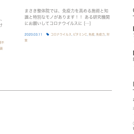
まさき整体院では、免疫力を高める施術と知
識と特別なモノがあります！！ ある研究機関
年、
にお願いしてコロナウイルスに […]
け
2020.03.11
コロナウイルス
,
ビタミンC
,
免疫
,
免疫力
,
対
策
調不
頭