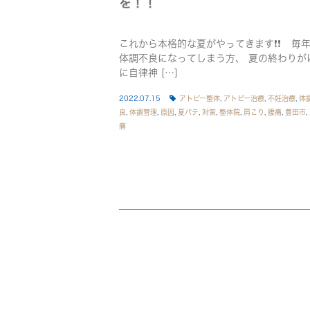
を！！
これから本格的な夏がやってきます❗❗ 毎
体調不良になってしまう方、 夏の終わりが
に自律神 […]
2022.07.15
アトピー整体
,
アトピー治療
,
不妊治療
,
体
良
,
体調管理
,
原因
,
夏バテ
,
対策
,
整体院
,
肩こり
,
腰痛
,
豊田市
,
痛