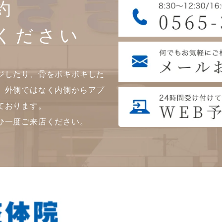
約
ください
ジしたり、骨をボキボキした
。外側ではなく内側からアプ
ております。
ひ一度ご来店ください。