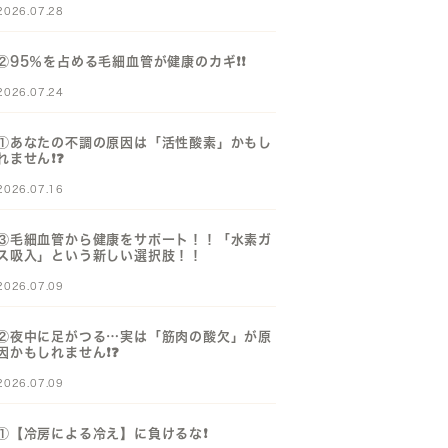
2026.07.28
②95％を占める毛細血管が健康のカギ❗️❗️
2026.07.24
①あなたの不調の原因は「活性酸素」かもし
れません❗️❓️
2026.07.16
③毛細血管から健康をサポート！！「水素ガ
ス吸入」という新しい選択肢！！
2026.07.09
②夜中に足がつる…実は「筋肉の酸欠」が原
因かもしれません❗️❓️
2026.07.09
①【冷房による冷え】に負けるな❗️