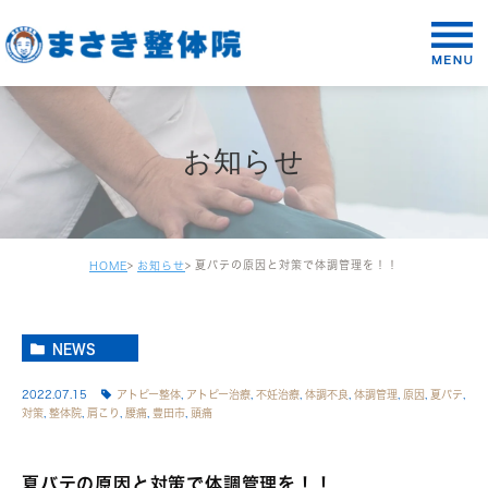
お知らせ
夏バテの原因と対策で体調管理を！！
HOME
お知らせ
NEWS
2022.07.15
アトピー整体
,
アトピー治療
,
不妊治療
,
体調不良
,
体調管理
,
原因
,
夏バテ
,
対策
,
整体院
,
肩こり
,
腰痛
,
豊田市
,
頭痛
夏バテの原因と対策で体調管理を！！