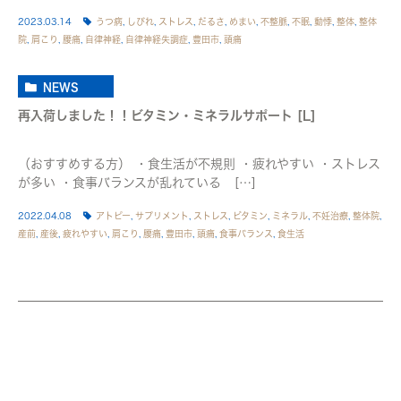
2023.03.14
うつ病
,
しびれ
,
ストレス
,
だるさ
,
めまい
,
不整脈
,
不眠
,
動悸
,
整体
,
整体
院
,
肩こり
,
腰痛
,
自律神経
,
自律神経失調症
,
豊田市
,
頭痛
NEWS
再入荷しました！！ビタミン・ミネラルサポート [L]
（おすすめする方） ・食生活が不規則 ・疲れやすい ・ストレス
が多い ・食事バランスが乱れている […]
2022.04.08
アトピー
,
サプリメント
,
ストレス
,
ビタミン
,
ミネラル
,
不妊治療
,
整体院
,
産前
,
産後
,
疲れやすい
,
肩こり
,
腰痛
,
豊田市
,
頭痛
,
食事バランス
,
食生活