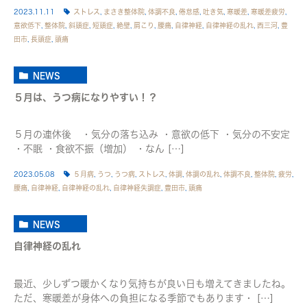
2023.11.11
ストレス
,
まさき整体院
,
体調不良
,
倦怠感
,
吐き気
,
寒暖差
,
寒暖差疲労
,
意欲低下
,
整体院
,
斜頭症
,
短頭症
,
絶壁
,
肩こり
,
腰痛
,
自律神経
,
自律神経の乱れ
,
西三河
,
豊
田市
,
長頭症
,
頭痛
NEWS
５月は、うつ病になりやすい！？
５月の連休後 ・気分の落ち込み ・意欲の低下 ・気分の不安定
・不眠 ・食欲不振（増加） ・なん […]
2023.05.08
５月病
,
うつ
,
うつ病
,
ストレス
,
体調
,
体調の乱れ
,
体調不良
,
整体院
,
疲労
,
腰痛
,
自律神経
,
自律神経の乱れ
,
自律神経失調症
,
豊田市
,
頭痛
NEWS
自律神経の乱れ
最近、少しずつ暖かくなり気持ちが良い日も増えてきましたね。
ただ、寒暖差が身体への負担になる季節でもあります・ […]