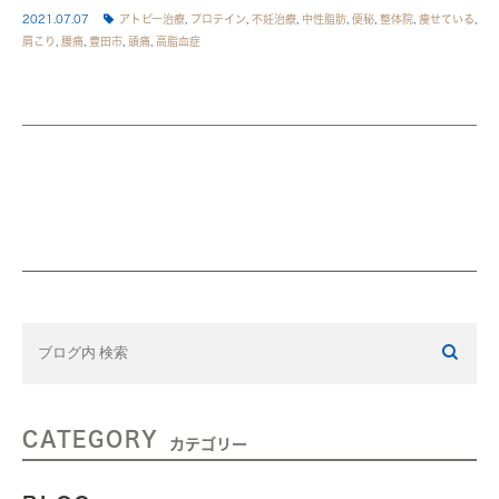
2021.07.07
アトピー治療
,
プロテイン
,
不妊治療
,
中性脂肪
,
便秘
,
整体院
,
痩せている
,
肩こり
,
腰痛
,
豊田市
,
頭痛
,
高脂血症
CATEGORY
カテゴリー