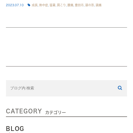
2023.07.10
成長
,
熱中症
,
猛暑
,
肩こり
,
腰痛
,
豊田市
,
頭の形
,
頭痛
CATEGORY
カテゴリー
BLOG