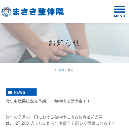
お知らせ
猛暑
HOME
NEWS
今年も猛暑になる予想！！熱中症に要注意！！
昨年の７月の全国における熱中症による救急搬送人員
は、 27,209 人でした❗❗ 今年も昨年と同じく猛暑になる […]