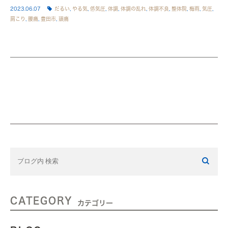
2023.06.07
だるい
,
やる気
,
低気圧
,
体調
,
体調の乱れ
,
体調不良
,
整体院
,
梅雨
,
気圧
,
肩こり
,
腰痛
,
豊田市
,
頭痛
CATEGORY
カテゴリー