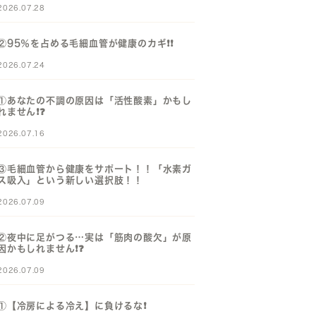
2026.07.28
②95％を占める毛細血管が健康のカギ❗️❗️
2026.07.24
①あなたの不調の原因は「活性酸素」かもし
れません❗️❓️
2026.07.16
③毛細血管から健康をサポート！！「水素ガ
ス吸入」という新しい選択肢！！
2026.07.09
②夜中に足がつる…実は「筋肉の酸欠」が原
因かもしれません❗️❓️
2026.07.09
①【冷房による冷え】に負けるな❗️