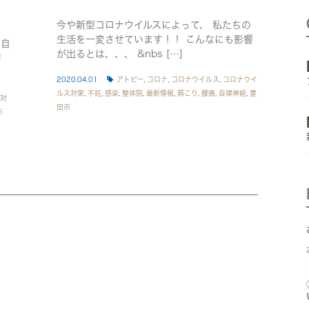
今や新型コロナウイルスによって、 私たちの
生活を一変させています！！ こんなにも影響
ご自
が出るとは、、、 &nbs […]
作
2020.04.01
アトピー
,
コロナ
,
コロナウイルス
,
コロナウイ
ルス対策
,
不妊
,
感染
,
整体院
,
最新情報
,
肩こり
,
腰痛
,
自律神経
,
豊
対
田市
市