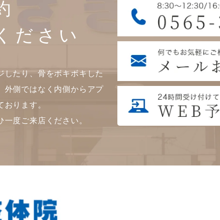
約
ください
ジしたり、骨をボキボキした
。外側ではなく内側からアプ
ております。
ひ一度ご来店ください。