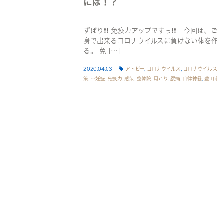
には！？
ずばり❗❗ 免疫力アップですっ❗❗ 今回は、
身で出来るコロナウイルスに負けない体を
る。 免 […]
2020.04.03
アトピー
,
コロナウイルス
,
コロナウイルス
策
,
不妊症
,
免疫力
,
感染
,
整体院
,
肩こり
,
腰痛
,
自律神経
,
豊田