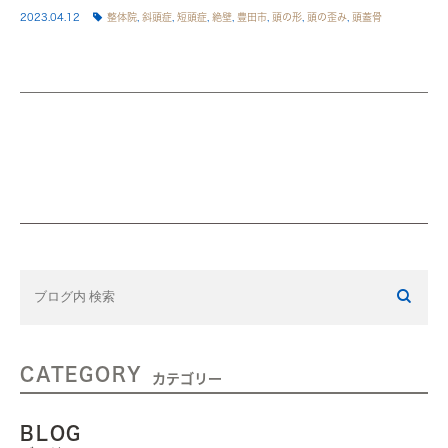
2023.04.12
整体院
,
斜頭症
,
短頭症
,
絶壁
,
豊田市
,
頭の形
,
頭の歪み
,
頭蓋骨
CATEGORY
カテゴリー
BLOG