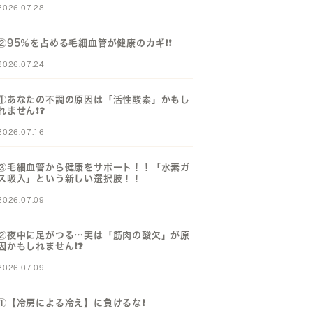
2026.07.28
②95％を占める毛細血管が健康のカギ❗️❗️
2026.07.24
①あなたの不調の原因は「活性酸素」かもし
れません❗️❓️
2026.07.16
③毛細血管から健康をサポート！！「水素ガ
ス吸入」という新しい選択肢！！
2026.07.09
②夜中に足がつる…実は「筋肉の酸欠」が原
因かもしれません❗️❓️
2026.07.09
①【冷房による冷え】に負けるな❗️