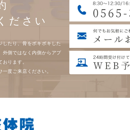
約
ください
ジしたり、骨をボキボキした
。外側ではなく内側からアプ
ております。
ひ一度ご来店ください。