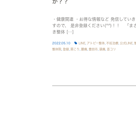
か？？
・健康関連 ・お得な情報など 発信していき
すので、 是非登録ください(^^)！！ 「ま
き整体 […]
2022.05.10
LINE
,
アトピー整体
,
不妊治療
,
公式LINE
,
整体院
,
登録
,
肩こり
,
腰痛
,
豊田市
,
頭痛
,
首コリ