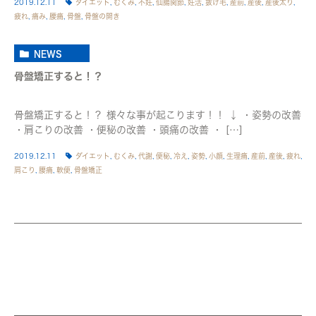
2019.12.11
ダイエット
,
むくみ
,
不妊
,
仙腸関節
,
妊活
,
抜け毛
,
産前
,
産後
,
産後太り
,
疲れ
,
痛み
,
腰痛
,
骨盤
,
骨盤の開き
NEWS
骨盤矯正すると！？
骨盤矯正すると！？ 様々な事が起こります！！ ↓ ・姿勢の改善
・肩こりの改善 ・便秘の改善 ・頭痛の改善 ・ […]
2019.12.11
ダイエット
,
むくみ
,
代謝
,
便秘
,
冷え
,
姿勢
,
小顔
,
生理痛
,
産前
,
産後
,
疲れ
,
肩こり
,
腰痛
,
軟便
,
骨盤矯正