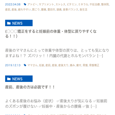
2022.04.08
アトピー
,
サプリメント
,
ストレス
,
ビタミン
,
ミネラル
,
不妊治療
,
整体院
,
産前
,
産後
,
疲れやすい
,
肩こり
,
腰痛
,
豊田市
,
頭痛
,
食事バランス
,
食生活
NEWS
(○○○矯正をすると妊娠前の体重・体型に戻りやすくな
る！！）
産後のママさんにとって体重や体型の戻りは、とっても気になり
ますよね！？ ズバリッ！！内臓の代謝とホルモンバラン […]
2019.12.13
ママさん
,
妊娠
,
産前
,
産後
,
産後太り
,
痛み
,
痩せ
,
骨盤
,
骨盤矯正
NEWS
産前、産後の方は必読です！！
よくある産後のお悩み（症状） ✅産後太りが気になる ✅妊娠前
のズボンが履けない ✅妊娠中・産後からの腰痛 ✅抜 […]