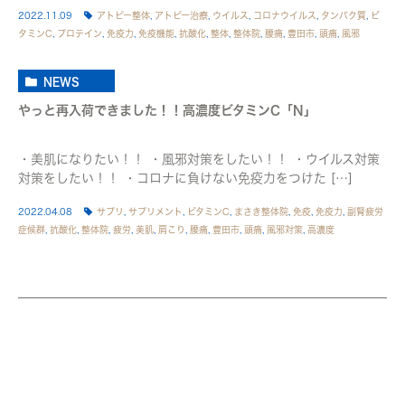
2022.11.09
アトピー整体
,
アトピー治療
,
ウイルス
,
コロナウイルス
,
タンパク質
,
ビ
タミンC
,
プロテイン
,
免疫力
,
免疫機能
,
抗酸化
,
整体
,
整体院
,
腰痛
,
豊田市
,
頭痛
,
風邪
NEWS
やっと再入荷できました！！高濃度ビタミンC「N」
・美肌になりたい！！ ・風邪対策をしたい！！ ・ウイルス対策
対策をしたい！！ ・コロナに負けない免疫力をつけた […]
2022.04.08
サプリ
,
サプリメント
,
ビタミンC
,
まさき整体院
,
免疫
,
免疫力
,
副腎疲労
症候群
,
抗酸化
,
整体院
,
疲労
,
美肌
,
肩こり
,
腰痛
,
豊田市
,
頭痛
,
風邪対策
,
高濃度