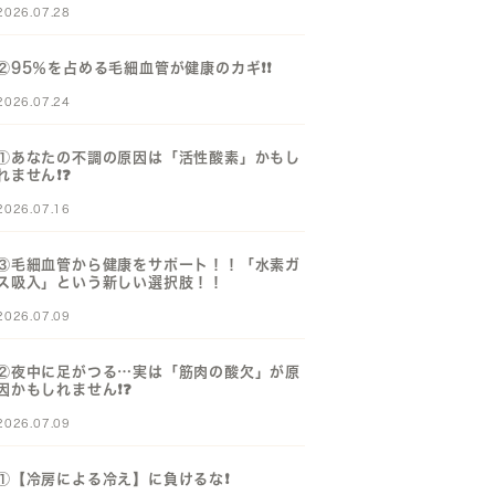
2026.07.28
②95％を占める毛細血管が健康のカギ❗️❗️
2026.07.24
①あなたの不調の原因は「活性酸素」かもし
れません❗️❓️
2026.07.16
③毛細血管から健康をサポート！！「水素ガ
ス吸入」という新しい選択肢！！
2026.07.09
②夜中に足がつる…実は「筋肉の酸欠」が原
因かもしれません❗️❓️
2026.07.09
①【冷房による冷え】に負けるな❗️