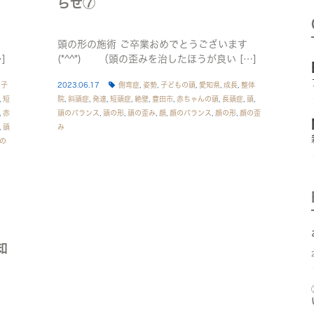
らせ⑦
頭の形の施術 ご卒業おめでとうございます
]
(*^^*) （頭の歪みを治したほうが良い […]
,
子
2023.06.17
側弯症
,
姿勢
,
子どもの頭
,
愛知県
,
成長
,
整体
,
短
院
,
斜頭症
,
発達
,
短頭症
,
絶壁
,
豊田市
,
赤ちゃんの頭
,
長頭症
,
頭
,
,
赤
頭のバランス
,
頭の形
,
頭の歪み
,
顔
,
顔のバランス
,
顔の形
,
顔の歪
,
頭
み
の
知