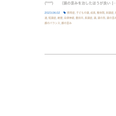
(*^^*) （頭の歪みを治したほうが良い […
2023.06.02
側弯症
,
子どもの頭
,
成長
,
整体院
,
斜頭症
,
達
,
短頭症
,
絶壁
,
自律神経
,
豊田市
,
長頭症
,
頭
,
頭の形
,
頭の歪
顔のバランス
,
顔の歪み