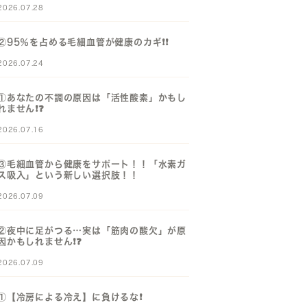
2026.07.28
②95％を占める毛細血管が健康のカギ❗️❗️
2026.07.24
①あなたの不調の原因は「活性酸素」かもし
れません❗️❓️
2026.07.16
③毛細血管から健康をサポート！！「水素ガ
ス吸入」という新しい選択肢！！
2026.07.09
②夜中に足がつる…実は「筋肉の酸欠」が原
因かもしれません❗️❓️
2026.07.09
①【冷房による冷え】に負けるな❗️