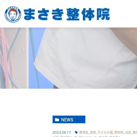
NEWS
2023.06.17
側弯症
,
姿勢
,
子どもの頭
,
愛知県
,
成長
,
整