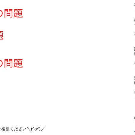
の問題
題
の問題
談ください＼(^o^)／