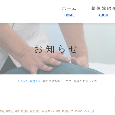
ホーム
整体院紹
HOME
ABOUT
お知らせ
頭の形の施術 モニター経過のお知らせ⑦
HOME
お知らせ
体院
,
斜頭症
,
発達
,
短頭症
,
絶壁
,
豊田市
,
赤ちゃんの頭
,
長頭症
,
頭
,
頭のバランス
,
頭