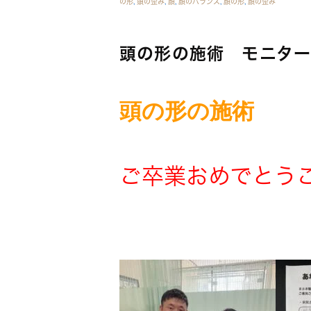
の形
,
頭の歪み
,
顔
,
顔のバランス
,
顔の形
,
顔の歪み
頭の形の施術 モニタ
頭の形の施術
ご卒業おめでとうござ