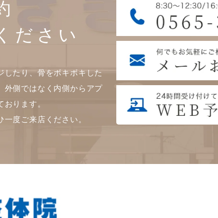
約
ください
ジしたり、骨をボキボキした
。外側ではなく内側からアプ
ております。
ひ一度ご来店ください。