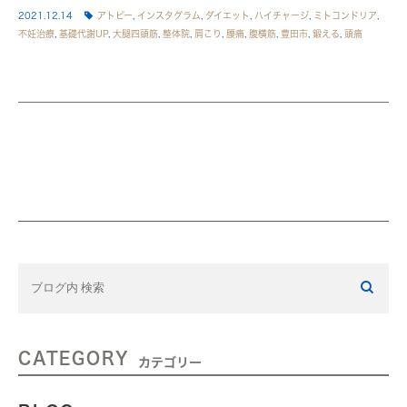
2021.12.14
アトピー
,
インスタグラム
,
ダイエット
,
ハイチャージ
,
ミトコンドリア
,
不妊治療
,
基礎代謝UP
,
大腿四頭筋
,
整体院
,
肩こり
,
腰痛
,
腹横筋
,
豊田市
,
鍛える
,
頭痛
CATEGORY
カテゴリー