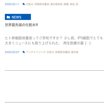
2020.02.11
化粧水
,
幹細胞培養液
,
最先端美容
,
綺麗
,
美容
,
肌
NEWS
世界最先端の化粧水❗❗
ヒト幹細胞培養液ってご存知ですか？ 少し前、IPS細胞でとても
大きくニュースにも取り上げられた、 再生医療の最 […]
2020.02.07
アンチエイジング
,
化粧水
,
幹細胞培養液
,
最先端