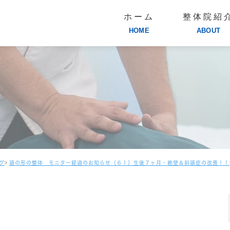
ホーム
整体院紹
HOME
ABOUT
グ
頭の形の整体 モニター経過のお知らせ（６１）生後７ヶ月・絶壁＆斜頭症の改善！！