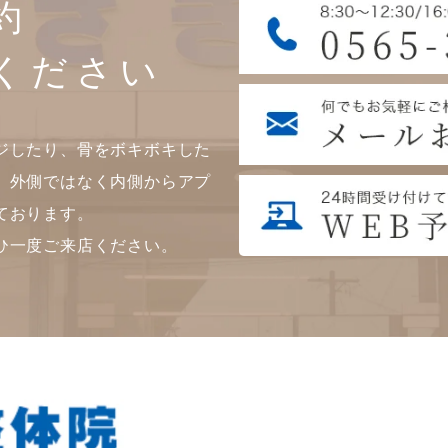
約
ください
ジしたり、骨をボキボキした
。外側ではなく内側からアプ
ております。
ひ一度ご来店ください。