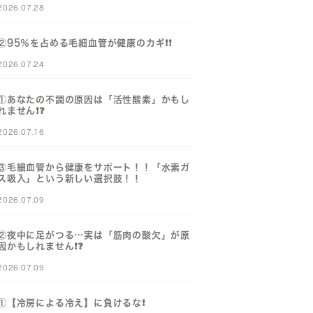
2026.07.28
②95％を占める毛細血管が健康のカギ❗️❗️
2026.07.24
①あなたの不調の原因は「活性酸素」かもし
れません❗️❓️
2026.07.16
③毛細血管から健康をサポート！！「水素ガ
ス吸入」という新しい選択肢！！
2026.07.09
②夜中に足がつる…実は「筋肉の酸欠」が原
因かもしれません❗️❓️
2026.07.09
①【冷房による冷え】に負けるな❗️