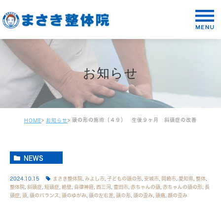
お知らせ
頭の形の施術（４９） 生後９ヶ月 斜頭症の改善
HOME
お知らせ
NEWS
2024.10.15
まさき整体院
,
みよし市
,
子どもの頭の形
,
安城市
,
岡崎市
,
愛知県
,
整体
,
整体院
,
斜頭症
,
短頭症
,
絶壁
,
自律神経
,
西三河
,
豊田市
,
赤ちゃんの頭
,
赤ちゃんの頭の形
,
長
頭症
,
頭
,
頭のバランス
,
頭のゆがみ
,
頭の左右差
,
頭の形
,
頭の歪み
,
頭痛
,
顔の歪み