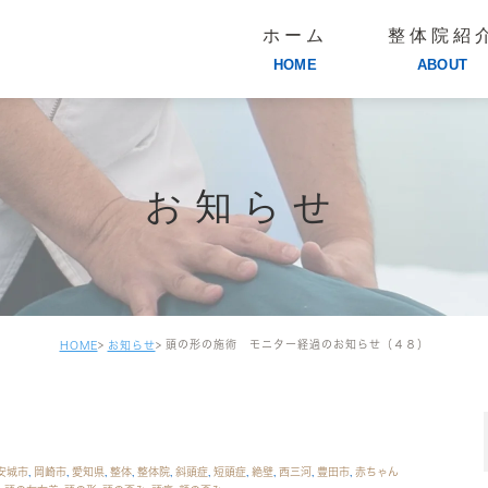
ホーム
整体院紹
HOME
ABOUT
お知らせ
頭の形の施術 モニター経過のお知らせ（４８）
HOME
お知らせ
安城市
,
岡崎市
,
愛知県
,
整体
,
整体院
,
斜頭症
,
短頭症
,
絶壁
,
西三河
,
豊田市
,
赤ちゃん