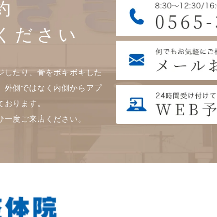
約
ください
ジしたり、骨をボキボキした
。外側ではなく内側からアプ
ております。
ひ一度ご来店ください。