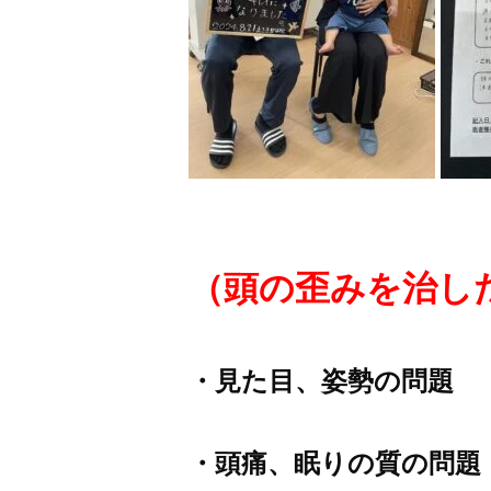
（
頭の歪みを治
し
・見た目、
姿
勢の問題
・頭痛、眠りの質の問題