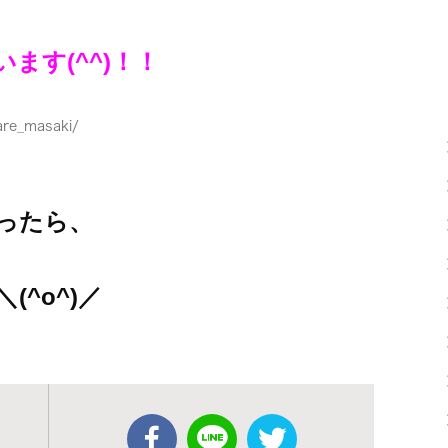
ます(^^)！！
are_masaki/
ったら、
^o^)／