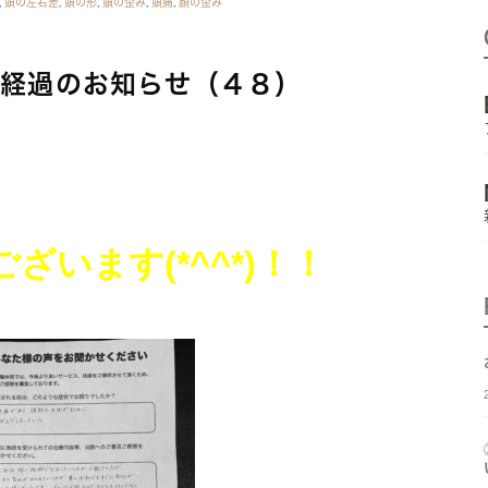
,
頭の左右差
,
頭の形
,
頭の歪み
,
頭痛
,
顔の歪み
ー経過のお知らせ（４８）
ございます
(*^^*)！！