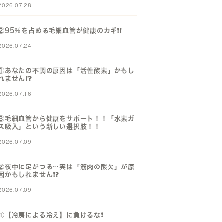
2026.07.28
②95％を占める毛細血管が健康のカギ❗️❗️
2026.07.24
①あなたの不調の原因は「活性酸素」かもし
れません❗️❓️
2026.07.16
③毛細血管から健康をサポート！！「水素ガ
ス吸入」という新しい選択肢！！
2026.07.09
②夜中に足がつる…実は「筋肉の酸欠」が原
因かもしれません❗️❓️
2026.07.09
①【冷房による冷え】に負けるな❗️