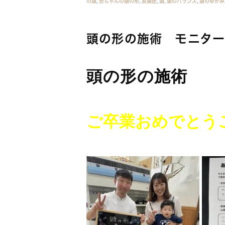
の頭
,
赤ちゃんの頭の形
,
長頭症
,
頭
,
頭のバランス
,
頭のゆがみ
頭の形の施術 モニタ
頭の形の施術
ご卒業おめでとう