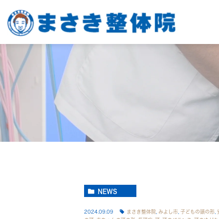
NEWS
2024.09.09
まさき整体院
,
みよし市
,
子どもの頭の形
,