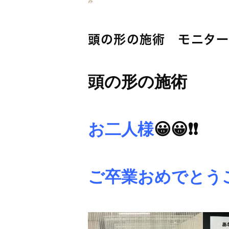
み
頭の形の施術 モニタ
頭の形の施術
お二人様
😀😀❗❗
ご卒業おめでとう