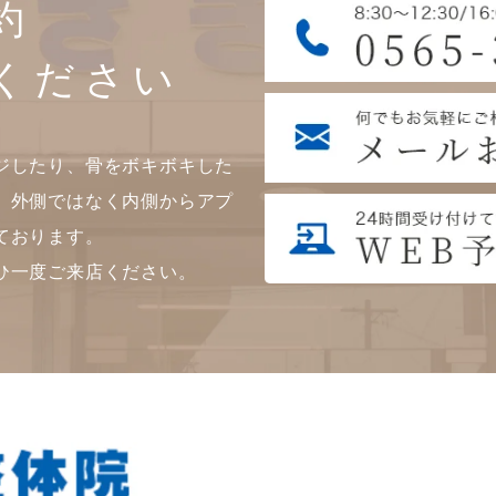
約
ください
ジしたり、骨をボキボキした
。外側ではなく内側からアプ
ております。
ひ一度ご来店ください。