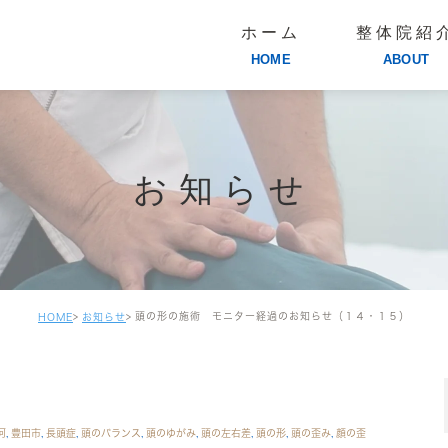
ホーム
整体院紹
HOME
ABOUT
お知らせ
頭の形の施術 モニター経過のお知らせ（１４・１５）
HOME
お知らせ
河
,
豊田市
,
長頭症
,
頭のバランス
,
頭のゆがみ
,
頭の左右差
,
頭の形
,
頭の歪み
,
顔の歪