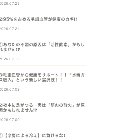
2026.07.28
②95％を占める毛細血管が健康のカギ❗️❗️
2026.07.24
①あなたの不調の原因は「活性酸素」かもし
れません❗️❓️
2026.07.16
③毛細血管から健康をサポート！！「水素ガ
ス吸入」という新しい選択肢！！
2026.07.09
②夜中に足がつる…実は「筋肉の酸欠」が原
因かもしれません❗️❓️
2026.07.09
①【冷房による冷え】に負けるな❗️