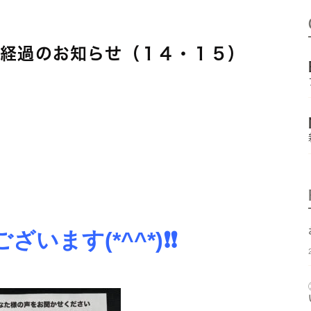
ー経過のお知らせ（１４・１５）
ございます
(*^^*)❗❗