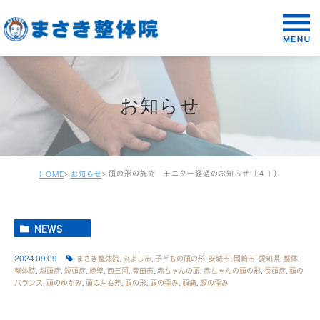
お知らせ
頭の形の施術 モニター経過のお知らせ（４１）
HOME
お知らせ
NEWS
2024.09.09
まさき整体院
,
みよし市
,
子どもの頭の形
,
安城市
,
岡崎市
,
愛知県
,
整体
,
整体院
,
斜頭症
,
短頭症
,
絶壁
,
西三河
,
豊田市
,
赤ちゃんの頭
,
赤ちゃんの頭の形
,
長頭症
,
頭の
バランス
,
頭のゆがみ
,
頭の左右差
,
頭の形
,
頭の歪み
,
頭痛
,
顔の歪み