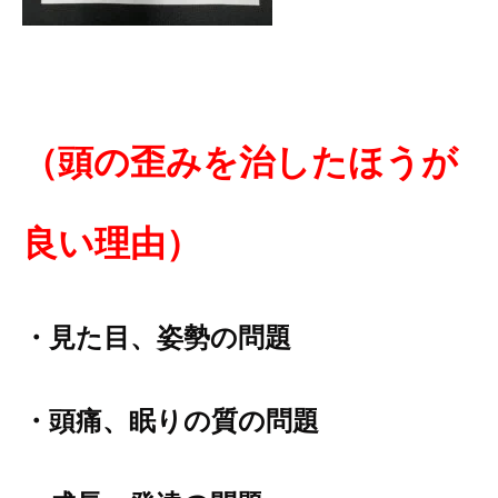
（
頭の歪みを治
したほう
が
良い理由）
・見た目、
姿
勢の問題
・頭痛、眠りの質の問題