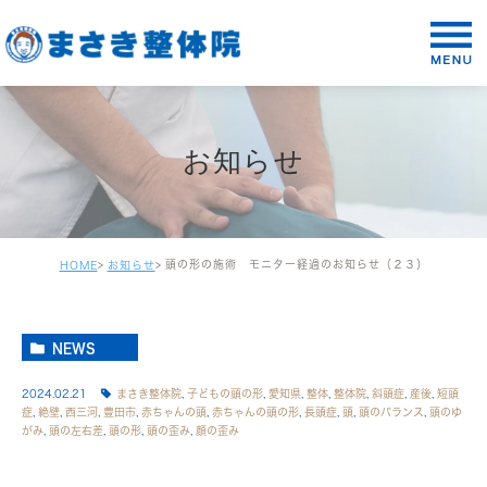
お知らせ
頭の形の施術 モニター経過のお知らせ（２３）
HOME
お知らせ
NEWS
2024.02.21
まさき整体院
,
子どもの頭の形
,
愛知県
,
整体
,
整体院
,
斜頭症
,
産後
,
短頭
症
,
絶壁
,
西三河
,
豊田市
,
赤ちゃんの頭
,
赤ちゃんの頭の形
,
長頭症
,
頭
,
頭のバランス
,
頭のゆ
がみ
,
頭の左右差
,
頭の形
,
頭の歪み
,
顔の歪み