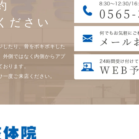
約
ください
ジしたり、骨をボキボキした
。外側ではなく内側からアプ
ております。
ひ一度ご来店ください。