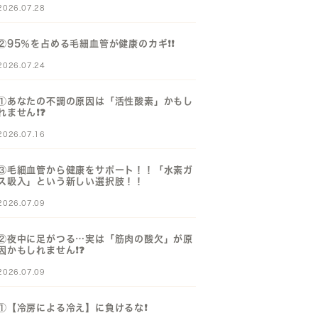
2026.07.28
②95％を占める毛細血管が健康のカギ❗️❗️
2026.07.24
①あなたの不調の原因は「活性酸素」かもし
れません❗️❓️
2026.07.16
③毛細血管から健康をサポート！！「水素ガ
ス吸入」という新しい選択肢！！
2026.07.09
②夜中に足がつる…実は「筋肉の酸欠」が原
因かもしれません❗️❓️
2026.07.09
①【冷房による冷え】に負けるな❗️