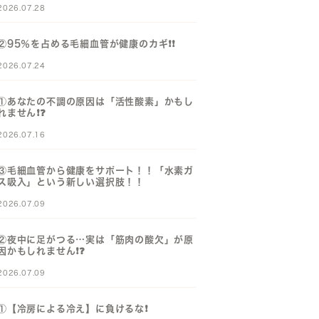
2026.07.28
②95％を占める毛細血管が健康のカギ❗️❗️
2026.07.24
①あなたの不調の原因は「活性酸素」かもし
れません❗️❓️
2026.07.16
③毛細血管から健康をサポート！！「水素ガ
ス吸入」という新しい選択肢！！
2026.07.09
②夜中に足がつる…実は「筋肉の酸欠」が原
因かもしれません❗️❓️
2026.07.09
①【冷房による冷え】に負けるな❗️