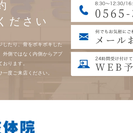
約
ください
ジしたり、骨をボキボキした
。外側ではなく内側からアプ
ております。
ひ一度ご来店ください。