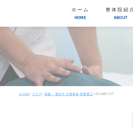
ホーム
整体院紹
HOME
ABOUT
DCIM0107
HOME
ブログ
昼飯～,豊田市,交通事故,骨盤矯正