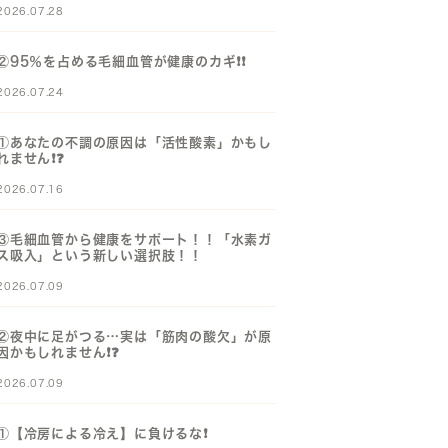
2026.07.28
②95％を占める毛細血管が健康のカギ❗️❗️
2026.07.24
①あなたの不調の原因は「活性酸素」かもし
れません❗️❓️
2026.07.16
③毛細血管から健康をサポート！！「水素ガ
ス吸入」という新しい選択肢！！
2026.07.09
②夜中に足がつる…実は「筋肉の酸欠」が原
因かもしれません❗️❓️
2026.07.09
①【冷房による冷え】に負けるな❗️