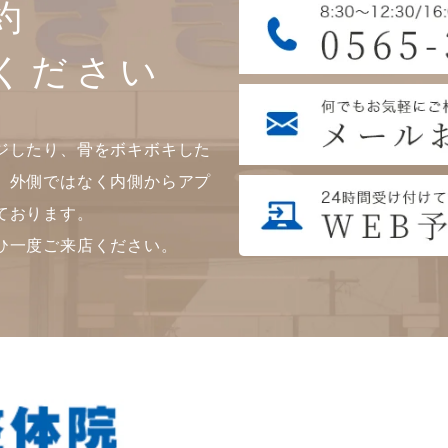
約
ください
ジしたり、骨をボキボキした
。外側ではなく内側からアプ
ております。
ひ一度ご来店ください。