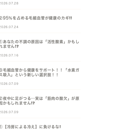
2026.07.28
②95％を占める毛細血管が健康のカギ❗️❗️
2026.07.24
①あなたの不調の原因は「活性酸素」かもし
れません❗️❓️
2026.07.16
③毛細血管から健康をサポート！！「水素ガ
ス吸入」という新しい選択肢！！
2026.07.09
②夜中に足がつる…実は「筋肉の酸欠」が原
因かもしれません❗️❓️
2026.07.09
①【冷房による冷え】に負けるな❗️