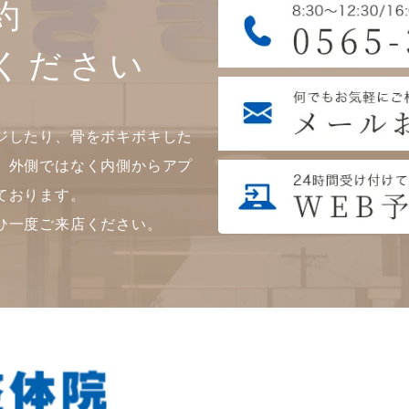
約
ください
ジしたり、骨をボキボキした
。外側ではなく内側からアプ
ております。
ひ一度ご来店ください。