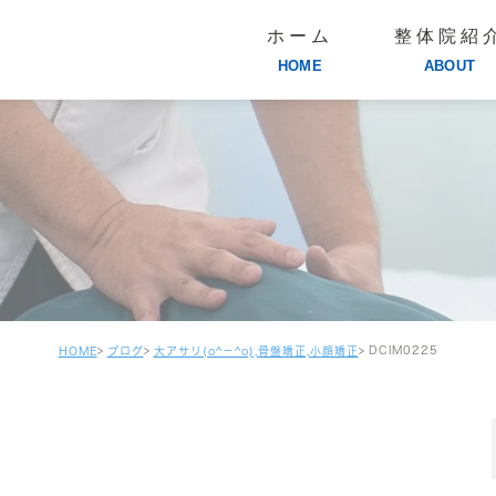
ホーム
整体院紹
HOME
ABOUT
DCIM0225
HOME
ブログ
大アサリ(o^－^o),骨盤矯正,小顔矯正